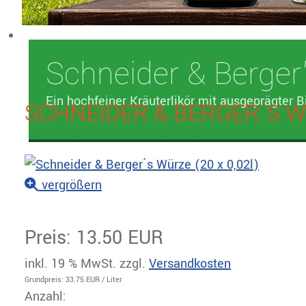
Schneider & Berger
Ein hochfeiner Kräuterlikör mit ausgeprägter B
SCHNEIDER & BERGER´S WÜ
vergrößern
Preis:
13.50 EUR
inkl. 19 % MwSt.
zzgl.
Versandkosten
Grundpreis:
33.75 EUR
/ Liter
Anzahl: