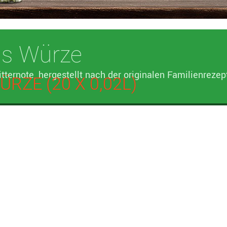
's Würze
itternote, hergestellt nach der originalen Familienreze
RZE (20 X 0,02L)